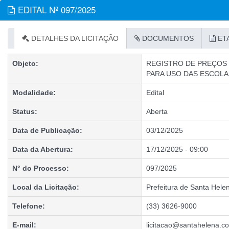
EDITAL Nº 097/2025
DETALHES DA LICITAÇÃO
DOCUMENTOS
ET
Objeto:
REGISTRO DE PREÇOS 
PARA USO DAS ESCOLAS
Modalidade:
Edital
Status:
Aberta
Data de Publicação:
03/12/2025
Data da Abertura:
17/12/2025 - 09:00
N° do Processo:
097/2025
Local da Licitação:
Prefeitura de Santa Hele
Telefone:
(33) 3626-9000
E-mail:
licitacao@santahelena.c