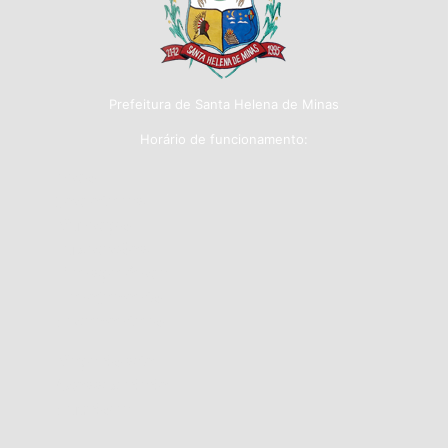
Prefeitura de Santa Helena de Minas
Horário de funcionamento:
Início
Secretarias
Município
Publicações
Transparência
Planejamento
Orçamentário
Mapa do site
Acessibilidade
Ouvidoria